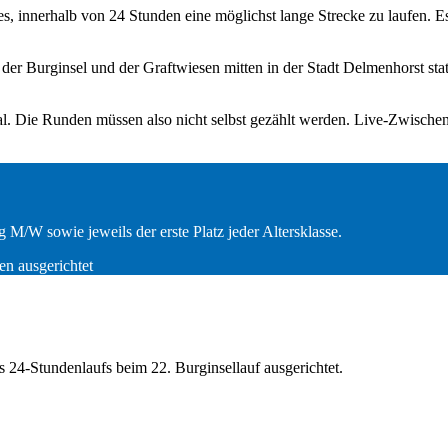
 es, innerhalb von 24 Stunden eine möglichst lange Strecke zu laufen. 
der Burginsel und der Graftwiesen mitten in der Stadt Delmenhorst st
al. Die Runden müssen also nicht selbst gezählt werden. Live-Zwische
M/W sowie jeweils der erste Platz jeder Altersklasse.
n ausgerichtet
24-Stundenlaufs beim 22. Burginsellauf ausgerichtet.