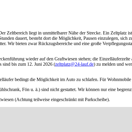
Der Zeltbereich liegt in unmittelbarer Nähe der Strecke. Ein Zeltplatz i
unden dauert, besteht dort die Möglichkeit, Pausen einzulegen, sich zu 
ter. Wir bieten zwar Rückzugsbereiche und eine große Verpflegungsstat
ckenführung wieder auf den Graftwiesen stehen; die Einzelläuferzelte 
s sind bis zum 12. Juni 2026 (
zeltplatz@24-lauf.de
) zu melden und wer
läufer bedingt die Möglichkeit im Auto zu schlafen. Für Wohnmobile gibt
lschrank, Fön u. ä.) sind nicht gestattet. Wir können nur eine begren
twiesen (Achtung teilweise eingeschränkt mit Parkscheibe).