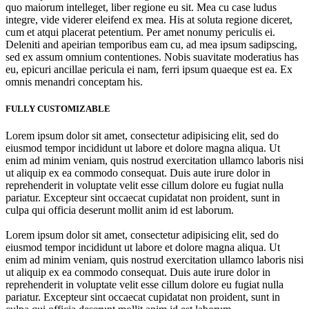
quo maiorum intelleget, liber regione eu sit. Mea cu case ludus
integre, vide viderer eleifend ex mea. His at soluta regione diceret,
cum et atqui placerat petentium. Per amet nonumy periculis ei.
Deleniti and apeirian temporibus eam cu, ad mea ipsum sadipscing,
sed ex assum omnium contentiones. Nobis suavitate moderatius has
eu, epicuri ancillae pericula ei nam, ferri ipsum quaeque est ea. Ex
omnis menandri conceptam his.
FULLY CUSTOMIZABLE
Lorem ipsum dolor sit amet, consectetur adipisicing elit, sed do
eiusmod tempor incididunt ut labore et dolore magna aliqua. Ut
enim ad minim veniam, quis nostrud exercitation ullamco laboris nisi
ut aliquip ex ea commodo consequat. Duis aute irure dolor in
reprehenderit in voluptate velit esse cillum dolore eu fugiat nulla
pariatur. Excepteur sint occaecat cupidatat non proident, sunt in
culpa qui officia deserunt mollit anim id est laborum.
Lorem ipsum dolor sit amet, consectetur adipisicing elit, sed do
eiusmod tempor incididunt ut labore et dolore magna aliqua. Ut
enim ad minim veniam, quis nostrud exercitation ullamco laboris nisi
ut aliquip ex ea commodo consequat. Duis aute irure dolor in
reprehenderit in voluptate velit esse cillum dolore eu fugiat nulla
pariatur. Excepteur sint occaecat cupidatat non proident, sunt in