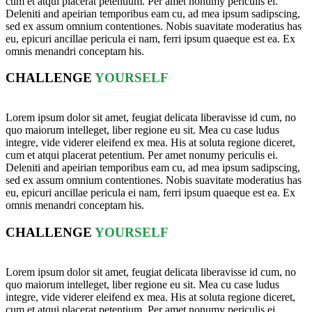
cum et atqui placerat petentium. Per amet nonumy periculis ei.
Deleniti and apeirian temporibus eam cu, ad mea ipsum sadipscing,
sed ex assum omnium contentiones. Nobis suavitate moderatius has
eu, epicuri ancillae pericula ei nam, ferri ipsum quaeque est ea. Ex
omnis menandri conceptam his.
CHALLENGE
YOURSELF
Lorem ipsum dolor sit amet, feugiat delicata liberavisse id cum, no
quo maiorum intelleget, liber regione eu sit. Mea cu case ludus
integre, vide viderer eleifend ex mea. His at soluta regione diceret,
cum et atqui placerat petentium. Per amet nonumy periculis ei.
Deleniti and apeirian temporibus eam cu, ad mea ipsum sadipscing,
sed ex assum omnium contentiones. Nobis suavitate moderatius has
eu, epicuri ancillae pericula ei nam, ferri ipsum quaeque est ea. Ex
omnis menandri conceptam his.
CHALLENGE
YOURSELF
Lorem ipsum dolor sit amet, feugiat delicata liberavisse id cum, no
quo maiorum intelleget, liber regione eu sit. Mea cu case ludus
integre, vide viderer eleifend ex mea. His at soluta regione diceret,
cum et atqui placerat petentium. Per amet nonumy periculis ei.