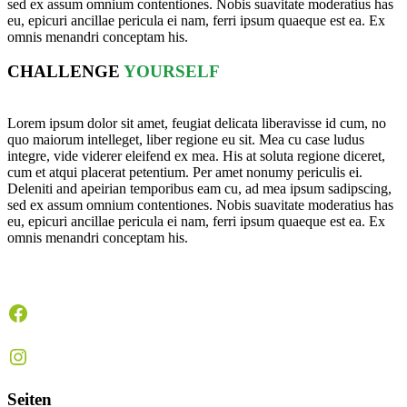
sed ex assum omnium contentiones. Nobis suavitate moderatius has
eu, epicuri ancillae pericula ei nam, ferri ipsum quaeque est ea. Ex
omnis menandri conceptam his.
CHALLENGE
YOURSELF
Lorem ipsum dolor sit amet, feugiat delicata liberavisse id cum, no
quo maiorum intelleget, liber regione eu sit. Mea cu case ludus
integre, vide viderer eleifend ex mea. His at soluta regione diceret,
cum et atqui placerat petentium. Per amet nonumy periculis ei.
Deleniti and apeirian temporibus eam cu, ad mea ipsum sadipscing,
sed ex assum omnium contentiones. Nobis suavitate moderatius has
eu, epicuri ancillae pericula ei nam, ferri ipsum quaeque est ea. Ex
omnis menandri conceptam his.
Facebook
Instagram
Seiten